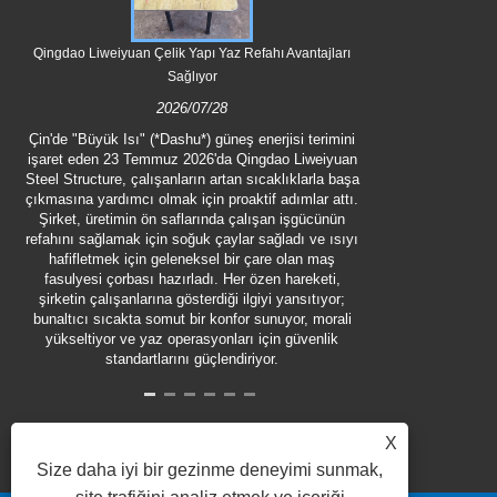
Balıkçılık Çift
Qingdao Liweiyuan Çelik Yapı Yaz Refahı Avantajları
1 Temmuz 2
Sağlıyor
Structure Engine
2026/07/28
balıkçılık müşte
yapı bileşenl
Çin'de "Büyük Isı" (*Dashu*) güneş enerjisi terimini
işaret eden 23 Temmuz 2026'da Qingdao Liweiyuan
Steel Structure, çalışanların artan sıcaklıklarla başa
çıkmasına yardımcı olmak için proaktif adımlar attı.
Şirket, üretimin ön saflarında çalışan işgücünün
refahını sağlamak için soğuk çaylar sağladı ve ısıyı
hafifletmek için geleneksel bir çare olan maş
fasulyesi çorbası hazırladı. Her özen hareketi,
şirketin çalışanlarına gösterdiği ilgiyi yansıtıyor;
bunaltıcı sıcakta somut bir konfor sunuyor, morali
yükseltiyor ve yaz operasyonları için güvenlik
standartlarını güçlendiriyor.
X
Size daha iyi bir gezinme deneyimi sunmak,