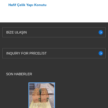
Hafif Çelik Yapı Konutu
BIZE ULAŞIN
INQUIRY FOR PRICELIST
SON HABERLER
Qingdao Liwe