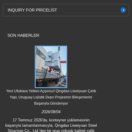
INQUIRY FOR PRICELIST
SON HABERLER
Yeni Ufuklara Yelken Açıyoruz! Qingdao Liweiyuan Çelik
Qingdao Liwei
Yapı, Uruguay Lojistik Depo Projesinin Bileşenlerini
Başarıyla Gönderiyor
2026/08/04
Çin'de "Büyük 
işaret eden 2
17 Temmuz 2026'da, konteyner yüklemesinin
Steel Structure
başarıyla tamamlanmasıyla, Qingdao Liweiyuan Steel
çıkmasına yard
Structure Co., Ltd.'den bir grup yüksek kaliteli çelik