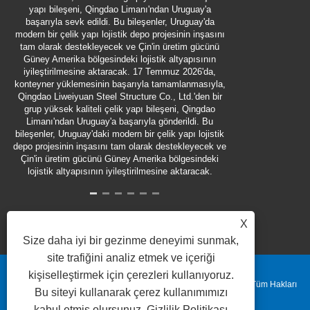
Şirket, üret
yapı bileşeni, Qingdao Limanı'ndan Uruguay'a
refahını sağla
başarıyla sevk edildi. Bu bileşenler, Uruguay'da
hafifletmek
modern bir çelik yapı lojistik depo projesinin inşasını
fasulyesi ço
tam olarak destekleyecek ve Çin'in üretim gücünü
şirketin çalı
Güney Amerika bölgesindeki lojistik altyapısının
bunaltıcı sıc
iyileştirilmesine aktaracak. 17 Temmuz 2026'da,
yükseltiyor
konteyner yüklemesinin başarıyla tamamlanmasıyla,
st
Qingdao Liweiyuan Steel Structure Co., Ltd.'den bir
grup yüksek kaliteli çelik yapı bileşeni, Qingdao
Limanı'ndan Uruguay'a başarıyla gönderildi. Bu
bileşenler, Uruguay'daki modern bir çelik yapı lojistik
depo projesinin inşasını tam olarak destekleyecek ve
Çin'in üretim gücünü Güney Amerika bölgesindeki
lojistik altyapısının iyileştirilmesine aktaracak.
X
Size daha iyi bir gezinme deneyimi sunmak,
site trafiğini analiz etmek ve içeriği
kişiselleştirmek için çerezleri kullanıyoruz.
Telif Hakkı © 2025 Qingdao Liweiyuan Heavy Industry Co., Ltd. Tüm Hakları
Bu siteyi kullanarak çerez kullanımımızı
kabul etmiş olursunuz.
Gizlilik Politikası
Saklıdır.