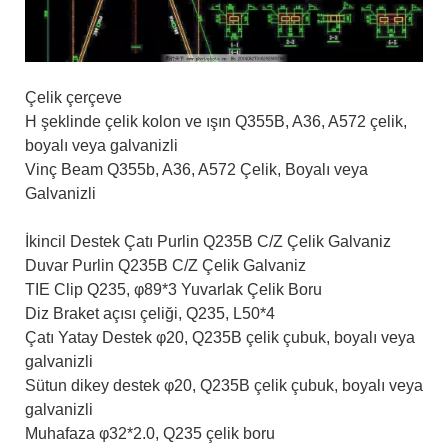
Çelik çerçeve
H şeklinde çelik kolon ve ışın Q355B, A36, A572 çelik,
boyalı veya galvanizli
Vinç Beam Q355b, A36, A572 Çelik, Boyalı veya
Galvanizli
İkincil Destek Çatı Purlin Q235B C/Z Çelik Galvaniz
Duvar Purlin Q235B C/Z Çelik Galvaniz
TIE Clip Q235, φ89*3 Yuvarlak Çelik Boru
Diz Braket açısı çeliği, Q235, L50*4
Çatı Yatay Destek φ20, Q235B çelik çubuk, boyalı veya
galvanizli
Sütun dikey destek φ20, Q235B çelik çubuk, boyalı veya
galvanizli
Muhafaza φ32*2.0, Q235 çelik boru