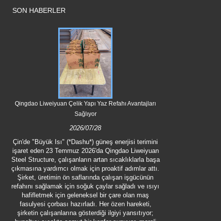
SON HABERLER
Qingdao Liwe
Balıkçılık Çift
Qingdao Liweiyuan Çelik Yapı Yaz Refahı Avantajları
1 Temmuz 2
Sağlıyor
Structure Engine
2026/07/28
balıkçılık müşte
yapı bileşenl
Çin'de "Büyük Isı" (*Dashu*) güneş enerjisi terimini
işaret eden 23 Temmuz 2026'da Qingdao Liweiyuan
Steel Structure, çalışanların artan sıcaklıklarla başa
çıkmasına yardımcı olmak için proaktif adımlar attı.
Şirket, üretimin ön saflarında çalışan işgücünün
refahını sağlamak için soğuk çaylar sağladı ve ısıyı
hafifletmek için geleneksel bir çare olan maş
fasulyesi çorbası hazırladı. Her özen hareketi,
şirketin çalışanlarına gösterdiği ilgiyi yansıtıyor;