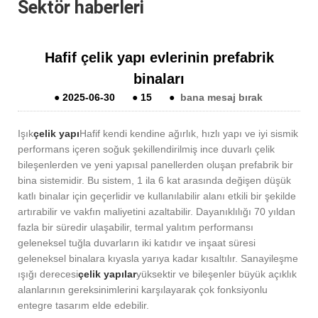
Sektör haberleri
Hafif çelik yapı evlerinin prefabrik
binaları
●
2025-06-30
●
15
●
bana mesaj bırak
Işık
çelik yapı
Hafif kendi kendine ağırlık, hızlı yapı ve iyi sismik
performans içeren soğuk şekillendirilmiş ince duvarlı çelik
bileşenlerden ve yeni yapısal panellerden oluşan prefabrik bir
bina sistemidir. Bu sistem, 1 ila 6 kat arasında değişen düşük
katlı binalar için geçerlidir ve kullanılabilir alanı etkili bir şekilde
artırabilir ve vakfın maliyetini azaltabilir. Dayanıklılığı 70 yıldan
fazla bir süredir ulaşabilir, termal yalıtım performansı
geleneksel tuğla duvarların iki katıdır ve inşaat süresi
geleneksel binalara kıyasla yarıya kadar kısaltılır. Sanayileşme
ışığı derecesi
çelik yapılar
yüksektir ve bileşenler büyük açıklık
alanlarının gereksinimlerini karşılayarak çok fonksiyonlu
entegre tasarım elde edebilir.