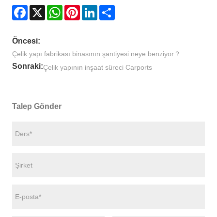
Facebook
X
WhatsApp
Pinterest
LinkedIn
Share
Öncesi:
Çelik yapı fabrikası binasının şantiyesi neye benziyor？
Sonraki:
Çelik yapının inşaat süreci Carports
Talep Gönder