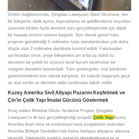
Üretim bağlantısında, Qingdao Liweiyuan Steel Structure, her
bir bileşenin delik açma, kaynaklama ve şekillendirme boyutları
üzerinde birden fazla denetim turu gerçekleştirmek için dijital
bir hassas kontrol sistemi başlattı. Son olarak genel hata,
projenin gerektirdiği 5 milimetre hata standardından çok daha
düşük olan 2 milimetre dahilinde kontrol edildi. Fabrikadan
ayrılmadan önce, proje bileşenleri art arda üç dahili öz
denetimi ve yetkili bir üçüncü taraf kurum tarafından bir
rastgele denetimi tamamladı. Tüm göstergeler, mal sahibinin
gereksinimlerini tam olarak karşıladı, ön kabulü başarıyla geçti
ve mal sahibi ve denetim ekibi tarafından takdir edildi.
Kuzey Amerika Sivil Altyapı Pazarını Keşfetmek ve
Çin'in Çelik Yapı İmalat Gücünü Göstermek
İhraç edilen Molokai Okulu Yenileme Projesi, Qingdao
Liweiyuan'ın ilk kez gerçekleştirdiği projedir.
Çelik Yapı
Kuzey
Amerika ticari bina ve endüstriyel tesis projelerinin ardından
Amerika Birleşik Devletleri'nde kamu kampüs altyapısı alanına
girmiştir. İşletmenin yurtdışı pazarını derinleştirmesi ve iş