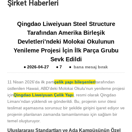
Şirket Haberleri
Qingdao Liweiyuan Steel Structure
Tarafından Amerika Birleşik
Devletleri'ndeki Molokai Okulunun
Yenileme Projesi İçin İlk Parça Grubu
Sevk Edildi
●
2026-04-27
●
7
●
bana mesaj bırak
11 Nisan 2026'da ilk parti
çelik yapı bileşenleri
tarafından
üstlenilen Hawaii, ABD'deki Molokai Okulu'nun yenileme projesi
için
Qingdao Liweiyuan Çelik Yapı
, resmi olarak Qingdao
Limanı'ndan yüklendi ve gönderildi. Bu, projenin sınır ötesi
teslimat aşamasına sorunsuz bir şekilde girişini işaret ediyor ve
projenin planlanan zamanda tamamlanması için sağlam bir
temel oluşturuyor.
Uluslararası Standartları ve Ada Kampüsünün Özel