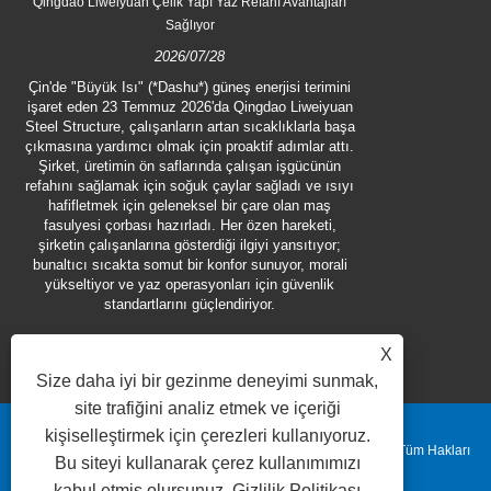
Qingdao Liweiyuan Çelik Yapı Yaz Refahı Avantajları
1 Temmuz 2
Sağlıyor
Structure Engine
2026/07/28
balıkçılık müşte
yapı bileşenl
Çin'de "Büyük Isı" (*Dashu*) güneş enerjisi terimini
işaret eden 23 Temmuz 2026'da Qingdao Liweiyuan
Steel Structure, çalışanların artan sıcaklıklarla başa
çıkmasına yardımcı olmak için proaktif adımlar attı.
Şirket, üretimin ön saflarında çalışan işgücünün
refahını sağlamak için soğuk çaylar sağladı ve ısıyı
hafifletmek için geleneksel bir çare olan maş
fasulyesi çorbası hazırladı. Her özen hareketi,
şirketin çalışanlarına gösterdiği ilgiyi yansıtıyor;
bunaltıcı sıcakta somut bir konfor sunuyor, morali
yükseltiyor ve yaz operasyonları için güvenlik
standartlarını güçlendiriyor.
X
Size daha iyi bir gezinme deneyimi sunmak,
site trafiğini analiz etmek ve içeriği
kişiselleştirmek için çerezleri kullanıyoruz.
Telif Hakkı © 2025 Qingdao Liweiyuan Heavy Industry Co., Ltd. Tüm Hakları
Bu siteyi kullanarak çerez kullanımımızı
kabul etmiş olursunuz.
Gizlilik Politikası
Saklıdır.