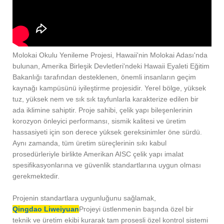
Molokai Okulu Yenileme Projesi, Hawaii'nin Molokai Adası'nda
bulunan, Amerika Birleşik Devletleri'ndeki Hawaii Eyaleti Eğitim
Bakanlığı tarafından desteklenen, önemli insanların geçim
kaynağı kampüsünü iyileştirme projesidir. Yerel bölge, yüksek
tuz, yüksek nem ve sık sık tayfunlarla karakterize edilen bir
ada iklimine sahiptir. Proje sahibi, çelik yapı bileşenlerinin
korozyon önleyici performansı, sismik kalitesi ve üretim
hassasiyeti için son derece yüksek gereksinimler öne sürdü.
Aynı zamanda, tüm üretim süreçlerinin sıkı kabul
prosedürleriyle birlikte Amerikan AISC çelik yapı imalat
spesifikasyonlarına ve güvenlik standartlarına uygun olması
gerekmektedir.
Projenin standartlara uygunluğunu sağlamak,
Qingdao Liweiyuan
Projeyi üstlenmenin başında özel bir
teknik ve üretim ekibi kurarak tam prosesli özel kontrol sistemi