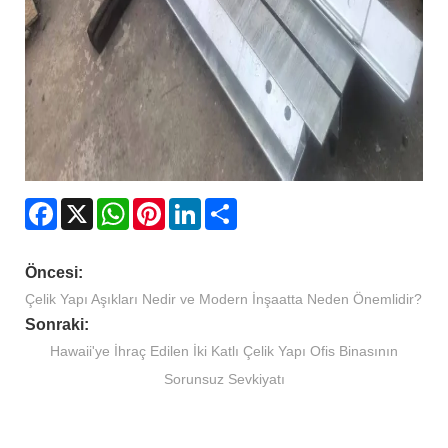
Facebook
X
WhatsApp
Pinterest
LinkedIn
Share
Öncesi:
Çelik Yapı Aşıkları Nedir ve Modern İnşaatta Neden Önemlidir?
Sonraki:
Hawaii'ye İhraç Edilen İki Katlı Çelik Yapı Ofis Binasının
Sorunsuz Sevkiyatı