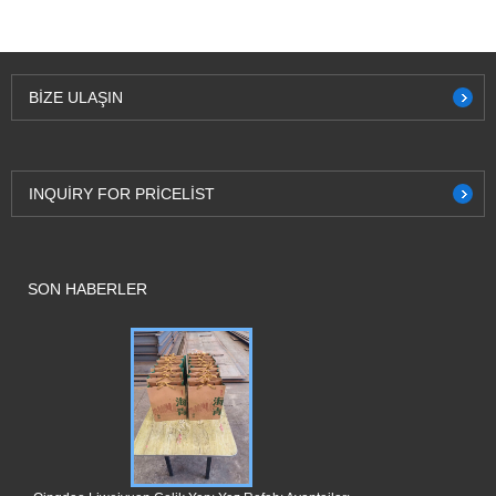
BIZE ULAŞIN
INQUIRY FOR PRICELIST
SON HABERLER
Qingdao Liwe
Balıkçılık Çift